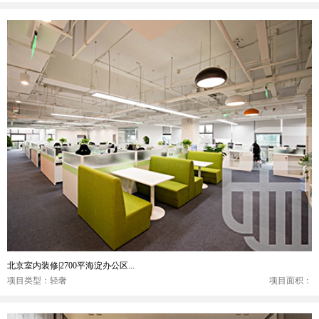
北京室内装修|2700平海淀办公区...
项目类型：轻奢
项目面积：