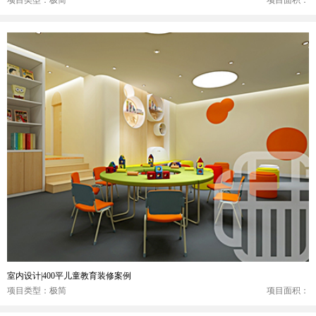
室内设计|400平儿童教育装修案例
项目类型：极简
项目面积：