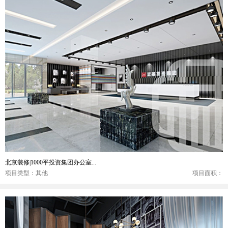
北京装修|1000平投资集团办公室...
项目类型：其他
项目面积：