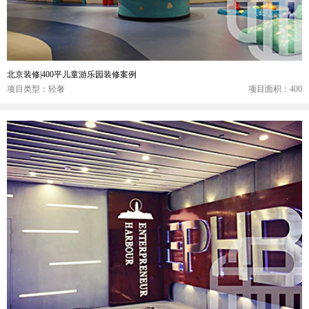
北京装修|400平儿童游乐园装修案例
项目类型：轻奢
项目面积：400