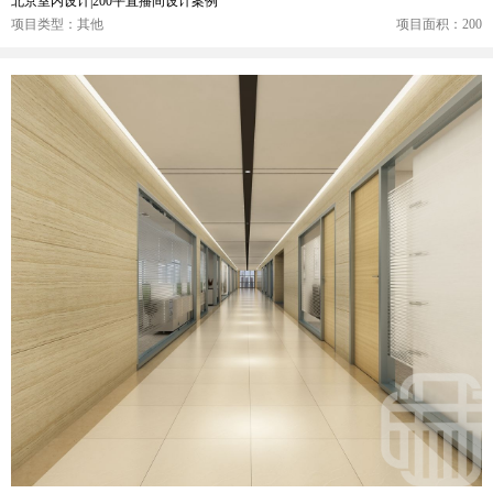
北京室内设计|200平直播间设计案例
项目类型：其他
项目面积：200