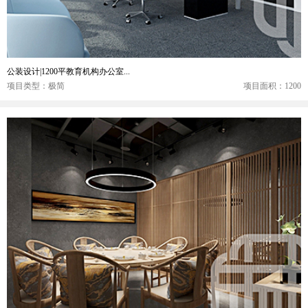
公装设计|1200平教育机构办公室...
项目类型：极简
项目面积：1200