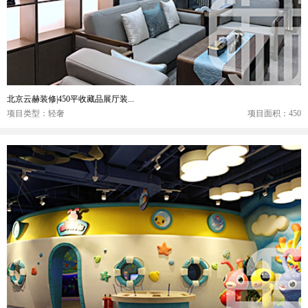
北京云赫装修|450平收藏品展厅装...
项目类型：轻奢
项目面积：450