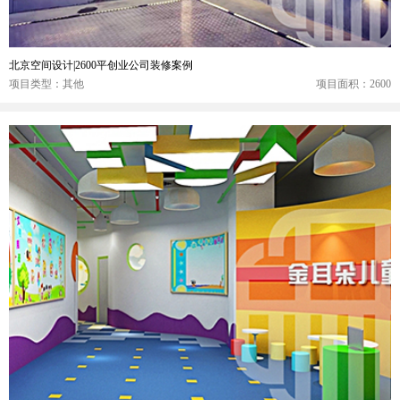
北京空间设计|2600平创业公司装修案例
项目类型：其他
项目面积：2600